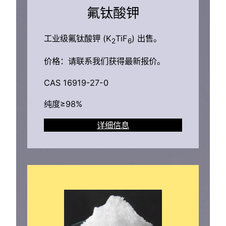
氟钛酸钾
工业级氟钛酸钾 (K
TiF
) 出售。
2
6
价格：请联系我们获得最新报价。
CAS 16919-27-0
纯度≥98%
详细信息