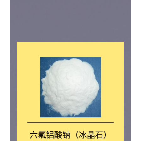
六氟铝酸钠（冰晶石）