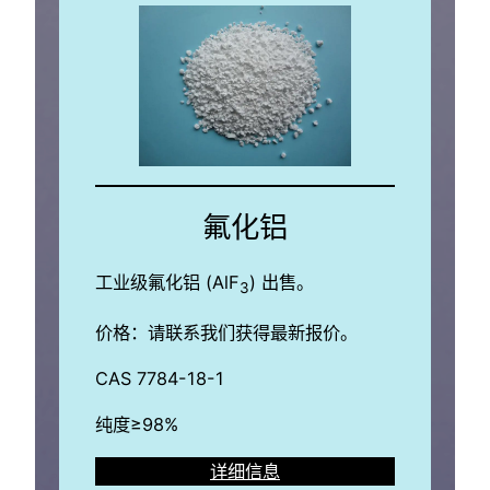
氟化铝
工业级氟化铝 (AlF
) 出售。
3
价格：请联系我们获得最新报价。
CAS 7784-18-1
纯度≥98%
详细信息