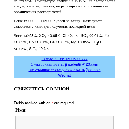
кристаллы. Температура плавления 1040°C, не растворяется
в воде, кислоте, щелочи, не растворяется в большинстве
органических растворителей.
Цена: 89000 — 115000 рублей за тонну, Пожалуйста,
свяжитесь с нами для получения последней цены.
Чистота≥98%, SO
≤0.05%, Cl ≤0.1%, SO
≤0.01%, Fe
4
4
≤0.03%, Pb ≤0.01%, Ca ≤0.05%, Mg ≤0.05%, H
O
2
≤0.05%, SiO
≤0.3%.
2
Телефон: +86 15006300777
Электронная почта: jinzefenti@126.com
Электронная почта: y2837294104@qq.com
Wechat
СВЯЖИТЕСЬ СО МНОЙ
Fields marked with an
*
are required
Имя