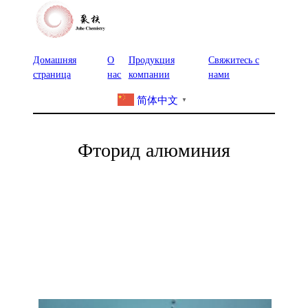
Домашняя
О
Продукция
Свяжитесь с
страница
нас
компании
нами
简体中文
▼
Фторид алюминия