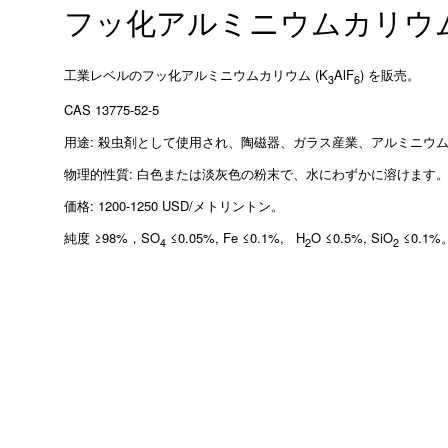
フッ化アルミニウムカリウ
工業レベルのフッ化アルミニウムカリウム (K
AlF
) を販売。
3
6
CAS 13775-52-5
用途: 殺虫剤として使用され、陶磁器、ガラス産業、アルミニウ
物理的性質: 白色または淡灰色の粉末で、水にわずかに溶けます
価格: 1200-1250 USD/メトリントン。
純度 ≥98%，SO
≤0.05%, Fe ≤0.1%, H
O ≤0.5%, SiO
≤0.1%
4
2
2